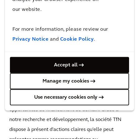
L'impact
our website.
Grâce à notre analyse, la société TfN dispose d'un
For more information, please review our
plan d'actions clair et a la certitude que les bonnes
Privacy Notice
and
Cookie Policy
.
opportunités ont été identifiées.
Toute nouvelle stratégie de décarbonation doit
pouvoir s'appuyer sur la connaissance et la
Accept all
compréhension des politiques actuelles, mais aussi
sur la capacité de se projeter dans l'avenir et
Manage my cookies
d'évaluer les tendances mondiales, nationales ou
Use necessary cookies only
locales, qui détermineront les politiques et les
opportunités de financement de demain. Grâce à
notre recherche et développement, la société TfN
dispose à présent d'actions claires qu'elle peut