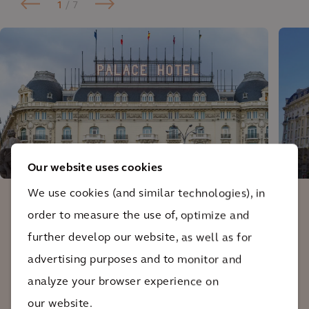
1
/ 7
Fachada da Plaza de Neptuno
Our website uses cookies
We use cookies (and similar technologies), in
order to measure the use of, optimize and
Durante vários anos de trabalho, a
further develop our website, as well as for
Arcadis superou um desafio muito difícil:
advertising purposes and to monitor and
permitir que este hotel enorme,
analyze your browser experience on
inaugurado em 1912, em um edifício de
our website.
tirar o fôlego e que agora é considerado