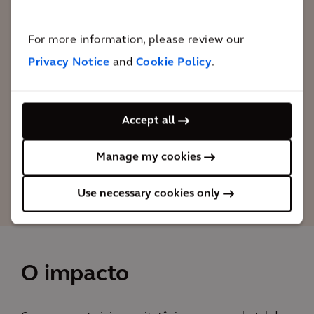
um Patrimônio Nacional, continuasse a
For more information, please review our
oferecer aos hóspedes do século XXI o
luxo e a exclusividade que sempre
Privacy Notice
and
Cookie Policy
.
caracterizaram o Palace Hotel, com o
conforto e a tecnologia dos dias atuais
Accept all
Coro Parellada
Manage my cookies
Arquiteto s&ecirc;nior especialista em
hospitalidade da Arcadis
Use necessary cookies only
O impacto