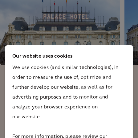
Our website uses cookies
Fachada Plaza Neptuno
We use cookies (and similar technologies), in
order to measure the use of, optimize and
Tras años de trabajo, Arcadis ha hecho
further develop our website, as well as for
posible un reto muy difícil: que el gran
advertising purposes and to monitor and
hotel abierto en 1912 sobre un
analyze your browser experience on
impresionante edificio que es Patrimonio
our website.
Nacional, siga ofreciendo a los clientes
del siglo XXI el lujo y la exclusividad que
For more information, please review our