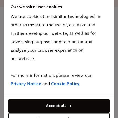
Our website uses cookies
We use cookies (and similar technologies), in
O impacto
order to measure the use of, optimize and
further develop our website, as well as for
Entre 2015 e 2019, um local em Darmstadt que era,
advertising purposes and to monitor and
até 2008, usado como base pelos militares dos EUA
analyze your browser experience on
foi restaurado para se tornar o terreno para
our website.
construção do novo Campus de Alnatura.
1.000 m³
For more information, please review our
de capacidade dos tanques de água da chuva
Privacy Notice
and
Cookie Policy
.
O novo campus da Alnatura é um local de trabalho
sustentável para mais de 500 colaboradores, com
Accept all
creche, restaurante e jardins em uma área total de
55.000 m². Além do uso inteligente de materiais de