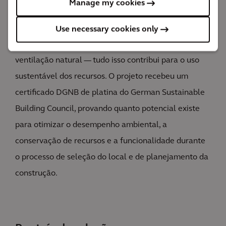
Manage my cookies
construção sustentáveis e recicláveis, de sistemas
geotérmicos e fotovoltaicos, recuperação da água da
Use necessary cookies only
chuva e um canal subterrâneo para pré-aquecer a
ventilação natural — tudo isso contribui para o uso
sustentável dos recursos. O projeto recebeu um
certificado DGNB de platina do German Sustainable
Building Council, provando quanto potencial existe
para otimizar o desempenho ambiental, a
conservação de recursos e a funcionalidade durante
o processo de seleção do local e de planejamento da
construção.