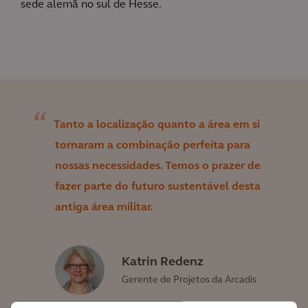
sede alemã no sul de Hesse.
Tanto a localização quanto a área em si
tornaram a combinação perfeita para
nossas necessidades. Temos o prazer de
fazer parte do futuro sustentável desta
antiga área militar.
Katrin Redenz
Gerente de Projetos da Arcadis