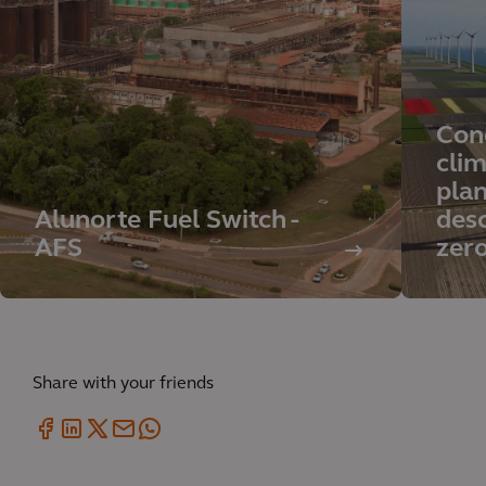
Con
clim
pla
Alunorte Fuel Switch -
des
AFS
zer
Share with your friends