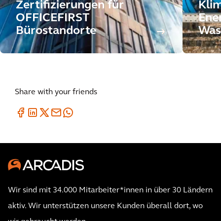
Zertifizierungen für
Kli
OFFICEFIRST
Ene
Bürostandorte
Was
Share with your friends
Wir sind mit 34.000 Mitarbeiter*innen in über 30 Ländern
aktiv. Wir unterstützen unsere Kunden überall dort, wo