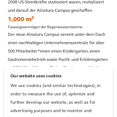
2008 US-Streitkräfte stationiert waren, revitalisiert
und darauf der Alnatura-Campus geschaffen.
1.000 m³
Fassungsvermögen der Regenwasserzisterne
Der neue Alnatura Campus vereint unter dem Dach
einer nachhaltigen Unternehmenszentrale für über
500 Mitarbeiter*innen einen Kindergarten, einen
Gastronomiebetrieb sowie Pacht- und Erlebnisgärten
auf 55.000 m² Gesamtfläche. Zu einem nachhaltigen
Our website uses cookies
Umgang mit Ressourcen tragen neben der
intelligenten Nutzung nachhaltiger Baustoffe und der
We use cookies (and similar technologies), in
Verwendung wiederverwertbarer Materialien auch
order to measure the use of, optimize and
Geothermie- und Photovoltaikanlagen, die Nutzung
further develop our website, as well as for
von Regenwasser sowie ein Erdkanal zur
advertising purposes and to monitor and