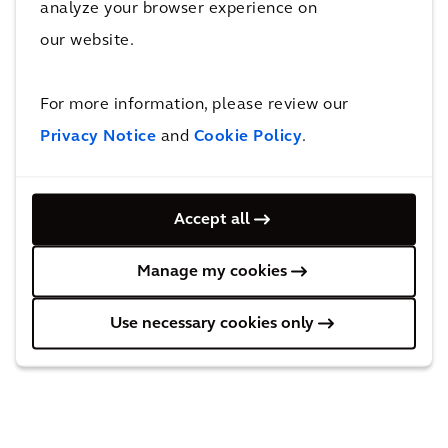
Vortemperierung der natürlichen Belüftung bei. Das
analyze your browser experience on
Projekt wurde mit einem DGNB-Zertifikat in Platin
our website.
ausgezeichnet. Es zeigt, dass sowohl bei der Wahl der
Liegenschaft wie auch bei der Gebäudeplanung aus
For more information, please review our
umweltfreundlicher, ressourcenschonender und
Privacy Notice
and
Cookie Policy
.
funktionaler Sicht eine Vielzahl von Optionen
ausgeschöpft werden kann.
Accept all
Manage my cookies
Unsere Expertise
Use necessary cookies only