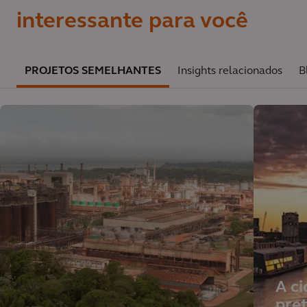
interessante para você
PROJETOS SEMELHANTES
Insights relacionados
B
A c
pre