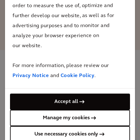
stakeholders.
order to measure the use of, optimize and
further develop our website, as well as for
Kristof Peperstraete
advertising purposes and to monitor and
CEO da Arcadis B&eacute;lgica
analyze your browser experience on
our website.
For more information, please review our
O impacto
Privacy Notice
and
Cookie Policy
.
Oosterweel faz da Antuérpia uma cidade e uma
região onde as pessoas desejam viver, trabalhar e
Accept all
passear.
Manage my cookies
mais espa&ccedil;os verdes
em toda a região
Use necessary cookies only
A ligação de Oosterweel melhora a acessibilidade da