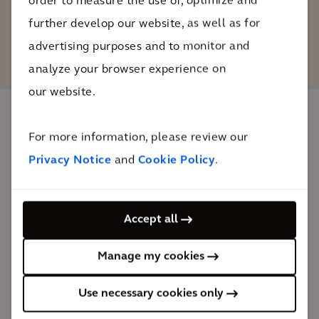
order to measure the use of, optimize and
further develop our website, as well as for
Kristof Peperstraete
advertising purposes and to monitor and
CEO de Arcadis B&eacute;lgica
analyze your browser experience on
our website.
El impacto
For more information, please review our
Privacy Notice
and
Cookie Policy
.
Oosterweel hace de Amberes y su región zonas
deseadas para vivir, trabajar y visitar.
Accept all
m&aacute;s espacios verdes
en toda la región
Manage my cookies
El enlace Oosterweel mejora la accesibilidad a
Amberes y al puerto, y enlaza Linkeroever, Eilandje,
Use necessary cookies only
Merksem y el área que rodea al Sportpaleis.