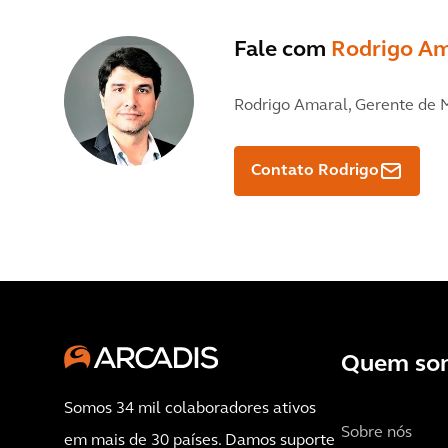
Fale com
Rodrigo Am
Rodrigo Amaral,
Gerente de 
Contato Rodrigo
Quem so
Somos 34 mil colaboradores ativos
Sobre nós
em mais de 30 países. Damos suporte