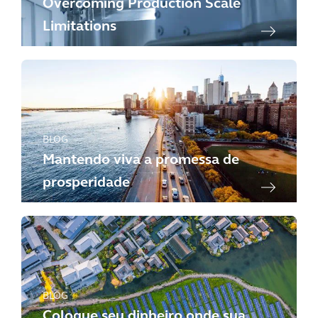
Overcoming Production Scale
Limitations
BLOG
Mantendo viva a promessa de
prosperidade
BLOG
Coloque seu dinheiro onde sua