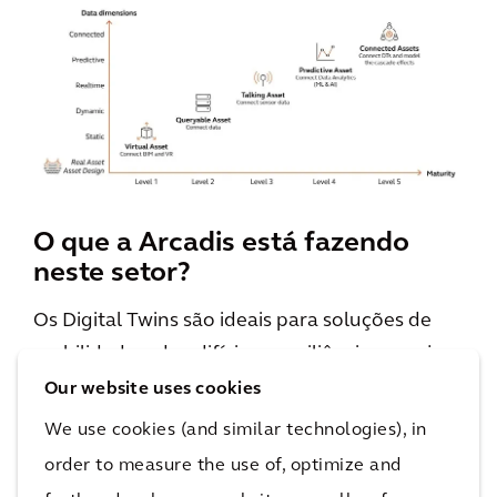
O que a Arcadis está fazendo
neste setor?
Os Digital Twins são ideais para soluções de
mobilidade e de edifícios e resiliência, ou seja,
água e meio ambiente. Por exemplo, em testes
Our website uses cookies
de estresse em cidades, estações de
We use cookies (and similar technologies), in
tratamento de águas residuais e projeto de
order to measure the use of, optimize and
áreas portuárias. Na Arcadis, já estamos