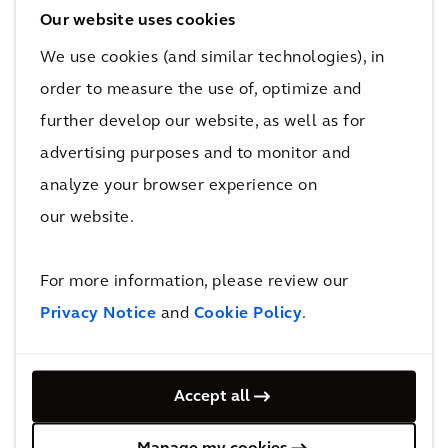
Isso nos permite trabalhar com os clientes
Our website uses cookies
para identificar possíveis casos de uso, criar
We use cookies (and similar technologies), in
protótipos e testar, em um ambiente real, os
order to measure the use of, optimize and
benefícios e o impactos rapidamente.
further develop our website, as well as for
advertising purposes and to monitor and
Nossa plataforma combina capacidades
analyze your browser experience on
avançadas de análise, incluindo Machine
our website.
Learning e Inteligência Artificial, com a
experiência e o conhecimento do setor da
For more information, please review our
Arcadis para oferecer resultados significativos
que melhoram a qualidade de vida.
Privacy Notice
and
Cookie Policy
.
Accept all