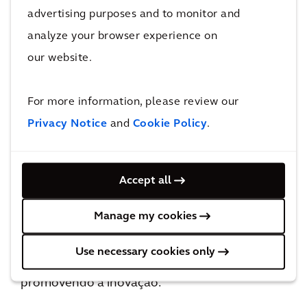
características físicas e funcionais do ambiente
advertising purposes and to monitor and
construído (consultoria, planejamento,
analyze your browser experience on
concepção, construção, operação e
our website.
manutenção) e representam características
físicas e funcionais de qualquer projeto.
For more information, please review our
Privacy Notice
and
Cookie Policy
.
Percebendo o enorme potencial de alavancar
nossos serviços usando dados e tecnologias
existentes em data analytics e inteligência
Accept all
artificial, investimos continuamente em
Manage my cookies
pesquisa e desenvolvimento colaborativos,
formando hubs de excelência em torno de
Use necessary cookies only
nossos recursos de data analytics e
promovendo a inovação.