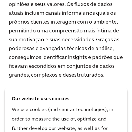
opiniões e seus valores. Os fluxos de dados
atuais incluem canais informais nos quais os
próprios clientes interagem com o ambiente,
permitindo uma compreensão mais íntima de
sua motivação e suas necessidades. Graças às
poderosas e avançadas técnicas de análise,
conseguimos identificar insights e padrões que
ficavam escondidos em conjuntos de dados
grandes, complexos e desestruturados.
Como organização global, processamos dados
Our website uses cookies
significativos de muitos projetos com várias
We use cookies (and similar technologies), in
disciplinas e tecnologias (software) que
order to measure the use of, optimize and
conectam informações de representações de
further develop our website, as well as for