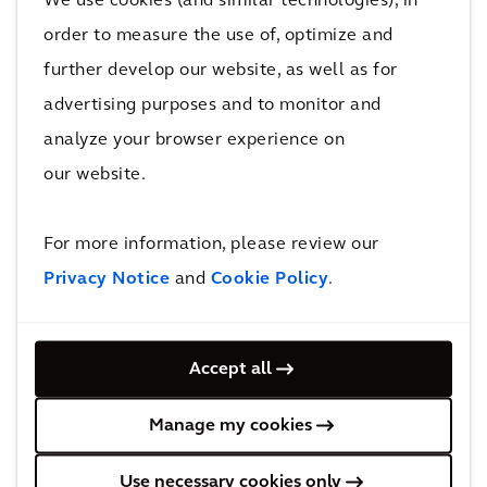
We use cookies (and similar technologies), in
(software) en los que se conecta la
order to measure the use of, optimize and
información de representaciones de
características físicas y funcionales del
further develop our website, as well as for
entorno creado, como consultoría,
advertising purposes and to monitor and
planificación, diseño, construcción, operación y
analyze your browser experience on
mantenimiento, y representan las
our website.
características físicas y funcionales de
cualquier proyecto.
For more information, please review our
Privacy Notice
and
Cookie Policy
.
Arcadis es consciente del gran potencial para
impulsar sus servicios asociado al uso de los
Accept all
datos y la tecnología existentes dentro del
análisis de datos y la inteligencia artificial, e
Manage my cookies
invierte constantemente en la investigación y
el desarrollo colaborativos, para crear centros
Use necessary cookies only