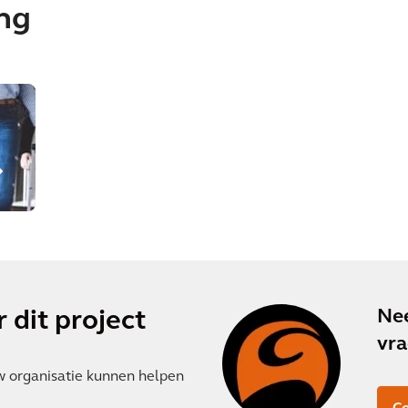
ing
Nee
 dit project
vra
w organisatie kunnen helpen