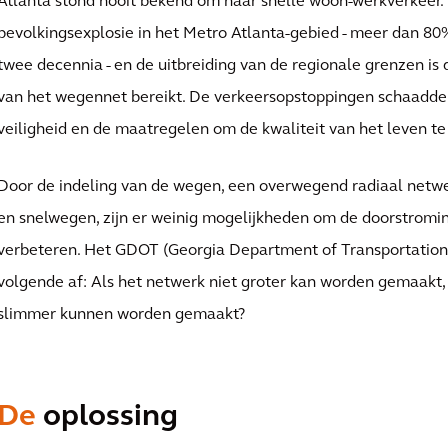
Atlanta stond nooit bekend om haar snelle woon-werkverkeer
bevolkingsexplosie in het Metro Atlanta-gebied - meer dan 80
twee decennia - en de uitbreiding van de regionale grenzen is
van het wegennet bereikt. De verkeersopstoppingen schaadde
veiligheid en de maatregelen om de kwaliteit van het leven te
Door de indeling van de wegen, een overwegend radiaal netw
en snelwegen, zijn er weinig mogelijkheden om de doorstromin
verbeteren. Het GDOT (Georgia Department of Transportation)
volgende af: Als het netwerk niet groter kan worden gemaakt,
slimmer kunnen worden gemaakt?
De
oplossing