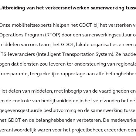
Uitbreiding van het verkeersnetwerken samenwerking tusse
Onze mobiliteitsexperts hielpen het GDOT bij het versterken va
Operations Program (RTOP) door een samenwerkingscultuur o
middelen van ons team, het GDOT, lokale organisaties en een 
ITS-leveranciers (Intelligent Transportation System). Ze ha
ogen dat diensten zou leveren ter ondersteuning van regional
transparante, toegankelijke rapportage aan alle belanghebb
Het delen van middelen, met inbegrip van de vaardigheden en
en de controle van bedrijfsmiddelen in het veld zouden het n
gegevensgestuurde besluitvorming en de samenwerking tuss
het GDOT en de belanghebbenden verbeteren. De medewerker
verantwoordelijk waren voor het projectbeheer, creëerden ee