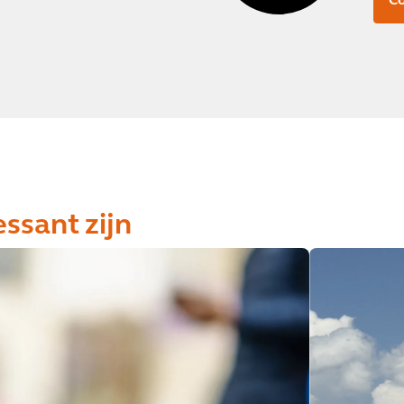
Co
essant zijn