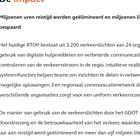
Miljoenen uren reistijd werden geëlimineerd en miljoenen l
bespaard
Het huidige RTOP bestaat uit 3.200 verkeerslichten van 24 or
gebruik van digitale hulpmiddelen en verbeterde communicat
controleren van de verkeersstroom in de regio. Intuïtieve real
systeemfuncties helpen teams om inzichten te delen in netw
mogelijke oplossingen. Een regionaal communicatienetwerk dat
verschillende organisaties zorgt voor een uniform verkeersco
De manier van gebruik van de verkeerslichten door het GDOT 
doorstroming en de betrouwbaarheid van het verkeer, waardo
uur aan reistijd werd geëlimineerd en meer dan vijf miljoen li