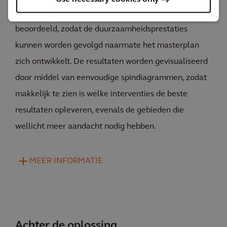
Al deze aspecten kunnen in de loop der tijd worden
beoordeeld, zodat de duurzaamheidsprestaties
kunnen worden gevolgd naarmate het masterplan
zich ontwikkelt. De resultaten worden gevisualiseerd
door middel van eenvoudige spindiagrammen, zodat
makkelijk te zien is welke interventies de beste
resultaten opleveren, evenals de gebieden die
wellicht meer aandacht nodig hebben.
MEER INFORMATIE
Achter de oplossing