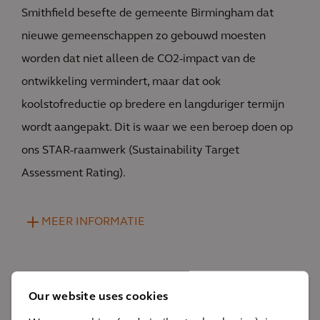
Smithfield besefte de gemeente Birmingham dat
nieuwe gemeenschappen zo gebouwd moesten
worden dat niet alleen de CO2-impact van de
ontwikkeling vermindert, maar dat ook
koolstofreductie op bredere en langduriger termijn
wordt aangepakt. Dit is waar we een beroep doen op
ons STAR-raamwerk (Sustainability Target
Assessment Rating).
MEER INFORMATIE
Our website uses cookies