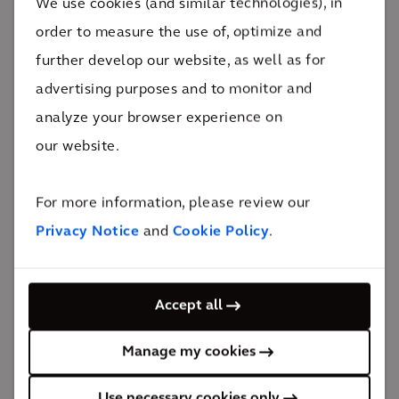
We use cookies (and similar technologies), in
De impact
order to measure the use of, optimize and
further develop our website, as well as for
STAR werd door de gemeenteraad van Birmingham
advertising purposes and to monitor and
gebruikt om ervoor te zorgen dat duurzame, groene
analyze your browser experience on
en inclusieve principes in het hart van Smithfield
our website.
werden verankerd.
Het Smithfield-programma zal de nadruk leggen op
For more information, please review our
groene infrastructuur naast
Privacy Notice
and
Cookie Policy
.
gemeenschapsvoorzieningen en betaalbare
huisvesting. STAR zorgt ervoor dat de ontwikkeling
Accept all
kantoorruimte van hoge kwaliteit en een gezonde
woon- en werkomgeving zal bieden, en tegelijkertijd
Manage my cookies
een sterk rendement op investeringen zal opleveren.
Use necessary cookies only