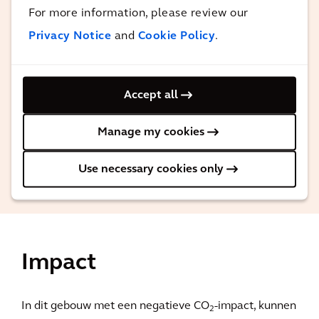
en ecologisch verantwoord mogelijk te
For more information, please review our
maken. Het resultaat is een nieuwe
Privacy Notice
and
Cookie Policy
.
standaard in Nederland voor
milieuvriendelijke bouw en exploitatie
van een woontoren.
Accept all
Manage my cookies
Meint Smith
Senior Ontwerper, Arcadis
Use necessary cookies only
Impact
In dit gebouw met een negatieve CO
-impact, kunnen
2