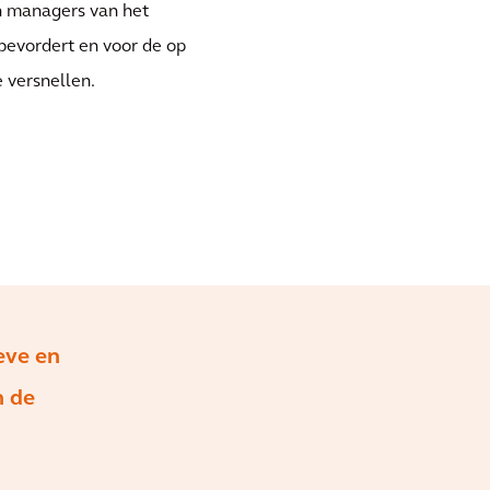
n managers van het
evordert en voor de op
 versnellen.
eve en
n de