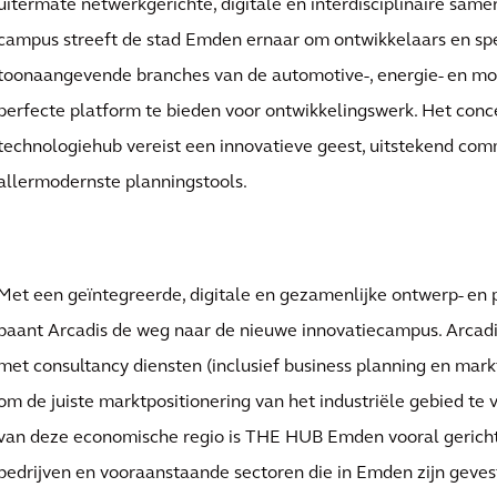
uitermate netwerkgerichte, digitale en interdisciplinaire same
campus streeft de stad Emden ernaar om ontwikkelaars en spe
toonaangevende branches van de automotive-, energie- en mobi
perfecte platform te bieden voor ontwikkelingswerk. Het conc
technologiehub vereist een innovatieve geest, uitstekend co
allermodernste planningstools.
Met een geïntegreerde, digitale en gezamenlijke ontwerp- en 
baant Arcadis de weg naar de nieuwe innovatiecampus. Arcadi
met consultancy diensten (inclusief business planning en mar
om de juiste marktpositionering van het industriële gebied te 
van deze economische regio is THE HUB Emden vooral gericht
bedrijven en vooraanstaande sectoren die in Emden zijn gevest