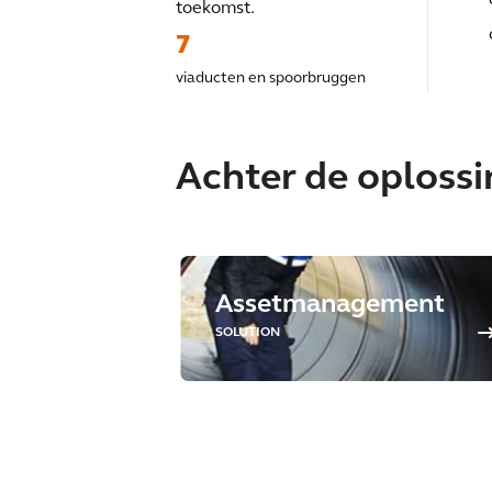
toekomst.
7
viaducten en spoorbruggen
Achter de oploss
Assetmanagement
SOLUTION