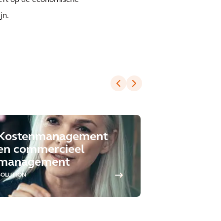
eeft op de economische
jn.
Kostenmanagement
Design e
en commercieel
engineer
management
SOLUTION
SOLUTION