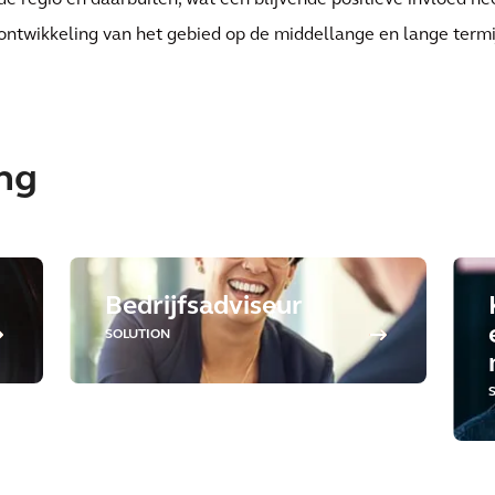
de regio en daarbuiten, wat een blijvende positieve invloed h
ontwikkeling van het gebied op de middellange en lange termi
ing
Bedrijfsadviseur
SOLUTION