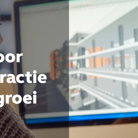
oor
ractie
groei