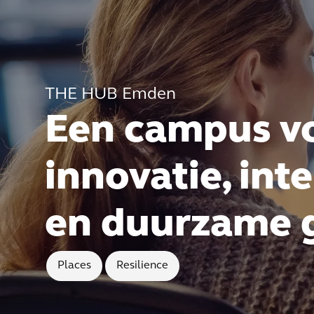
THE HUB Emden
Een campus v
innovatie, inte
en duurzame 
Places
Resilience