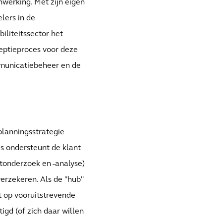
nwerking. Met zijn eigen
lers in de
liteitssector het
eptieproces voor deze
mmunicatiebeheer en de
planningsstrategie
s ondersteunt de klant
ktonderzoek en -analyse)
verzekeren. Als de "hub"
 op vooruitstrevende
igd (of zich daar willen