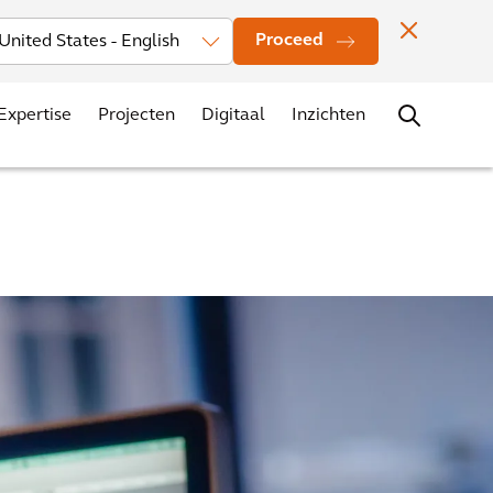
Investors
Nieuws
Vestigingen
Contact
Carrière
Proceed
Expertise
Projecten
Digitaal
Inzichten