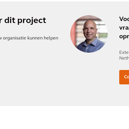
Voo
 dit project
vra
op
w organisatie kunnen helpen
Exte
Neth
C