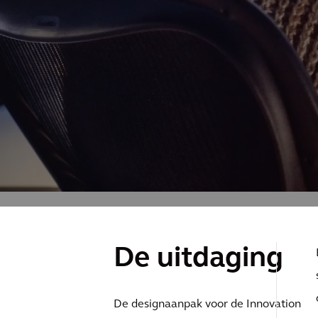
De uitdaging
De designaanpak voor de Innovation