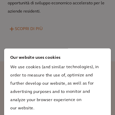
opportunità di sviluppo economico accelerato per le
aziende residenti.
SCOPRI DI PIÙ
Our website uses cookies
We use cookies (and similar technologies), in
order to measure the use of, optimize and
THE HUB, inteso sia come progetto sia
further develop our website, as well as for
come processo di progettazione e
advertising purposes and to monitor and
pianificazione digitale, innovativo e non
analyze your browser experience on
convenzionale, promuoverà lo sviluppo
our website.
nella regione e oltre.