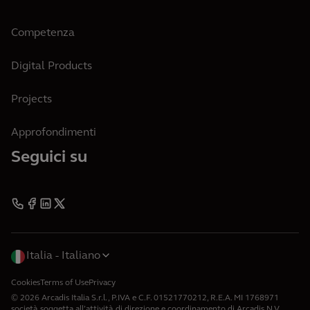
Competenza
Digital Products
Projects
Approfondimenti
Seguici su
Italia
Italiano
Cookies
Terms of Use
Privacy
© 2026 Arcadis Italia S.r.l., P.IVA e C.F. 01521770212, R.E.A. MI 1768971
società soggetta all’attività di direzione e coordinamento di Arcadis N.V.