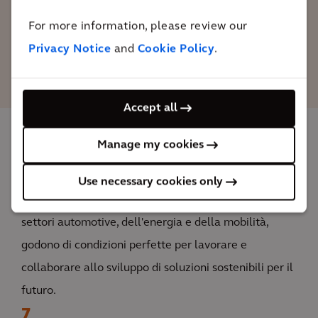
For more information, please review our
Karsten Peleikis
Privacy Notice
and
Cookie Policy
.
Capo divisione Lifecycle
Management di Arcadis
Accept all
Manage my cookies
L'impatto
Use necessary cookies only
Presso THE HUB Emden, sviluppatori e innovatori dei
settori automotive, dell'energia e della mobilità,
godono di condizioni perfette per lavorare e
collaborare allo sviluppo di soluzioni sostenibili per il
futuro.
7