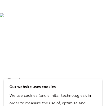
De impact
Our website uses cookies
We use cookies (and similar technologies), in
Moorebank Logistics Park gaat Australië helpen bij
order to measure the use of, optimize and
het verlagen van zijn transportgerelateerde CO2-