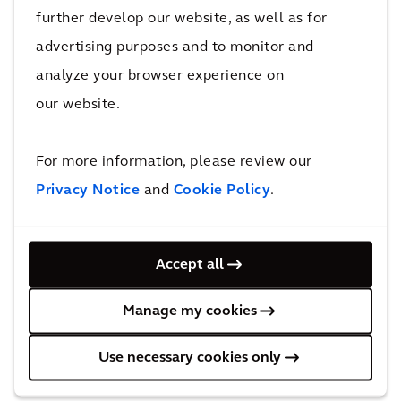
further develop our website, as well as for
uitstoot door over te stappen van transport over de
advertising purposes and to monitor and
weg naar transport over het spoor.
$150 miljoen
analyze your browser experience on
our website.
voor de financiering van de Clean Energy Finance Corporation
Met een uitgebreid CO2-verlagingsplan kon Qube
aantonen dat infrastructuur-assets kunnen blijven
For more information, please review our
voldoen aan de behoeften van gemeenschappen ,
Privacy Notice
and
Cookie Policy
.
terwijl de CO2-footrpint tot een minimum wordt
wbeperkt . Het bedrijf kon ook rekenen op een
Accept all
sponsorbedrag van $150 miljoen van de Clean Energy
Finance Corporation, wat zal worden gebruikt om
Manage my cookies
verschillende duurzaamheidsmaatregelen te
Use necessary cookies only
implementeren vóór 2030, wanneer MLP zijn
volledige capaciteit heeft bereikt.