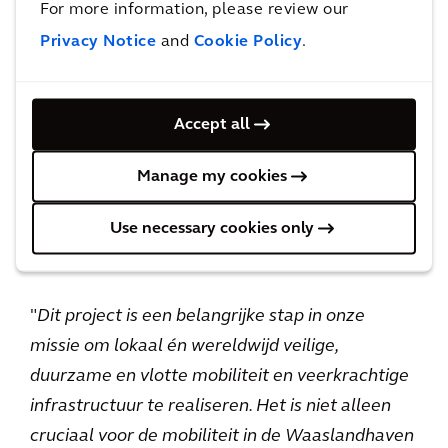
For more information, please review our
toekomstgericht ontwerp centraal staan, sluit
Privacy Notice
and
Cookie Policy
.
perfect aan bij de doelstellingen van het
project. Arcadis wordt ondersteund door
OMGEVING voor het landschapsontwerp en
Accept all
door Createlli voor het
omgevingsmanagement.
Manage my cookies
Use necessary cookies only
Lieve Neirynck, BA Director Mobility Belgium
bij Arcadis, licht toe:
"
Dit project is een belangrijke stap in onze
missie om lokaal én wereldwijd veilige,
duurzame en vlotte mobiliteit en veerkrachtige
infrastructuur te realiseren. Het is niet alleen
cruciaal voor de mobiliteit in de Waaslandhaven