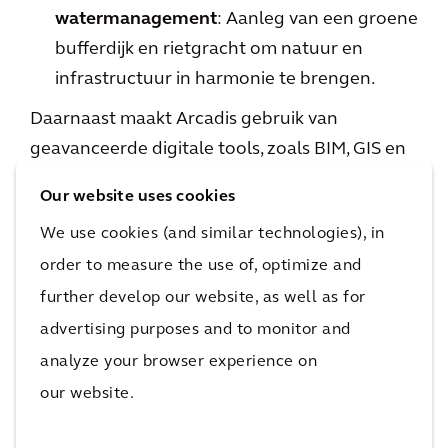
watermanagement
: Aanleg van een groene
bufferdijk en rietgracht om natuur en
infrastructuur in harmonie te brengen.
Daarnaast maakt Arcadis gebruik van
geavanceerde digitale tools, zoals BIM, GIS en
geïntegreerd kostenmanagement, om de
Our website uses cookies
efficiëntie en kwaliteit van het project te
We use cookies (and similar technologies), in
verhogen.
order to measure the use of, optimize and
Het Departement Mobiliteit en Openbare
further develop our website, as well as for
Werken koos voor Arcadis vanwege haar
advertising purposes and to monitor and
uitgebreide ervaring met complexe
analyze your browser experience on
mobiliteitsprojecten, zowel nationaal als
our website.
internationaal. Arcadis’ integrale en duurzame
aanpak, waarin ecologie, klimaatadaptatie en