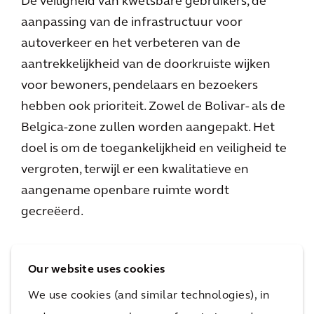
De veiligheid van kwetsbare gebruikers, de
aanpassing van de infrastructuur voor
autoverkeer en het verbeteren van de
aantrekkelijkheid van de doorkruiste wijken
voor bewoners, pendelaars en bezoekers
hebben ook prioriteit. Zowel de Bolivar- als de
Belgica-zone zullen worden aangepakt. Het
doel is om de toegankelijkheid en veiligheid te
vergroten, terwijl er een kwalitatieve en
aangename openbare ruimte wordt
gecreëerd.
Lieve Neirynck, directeur infrastructuur en
Our website uses cookies
mobiliteit van Arcadis, verklaart
: "
We zijn
vereerd dat Brussel Mobiliteit Arcadis heeft
We use cookies (and similar technologies), in
gekozen voor de nieuwe tramlijn naar Thurn &