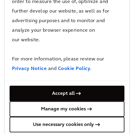
order to measure the use of, optimize and
Taxis en het verbeteren van de levenskwaliteit
further develop our website, as well as for
in de omliggende wijken. Het Thurn & Taxis-
advertising purposes and to monitor and
project groeit snel. Steeds meer bedrijven en
analyze your browser experience on
publieke organisaties vestigen zich rond het
our website.
voormalige goederenstation. Ook de
herontwikkelde woongebieden winnen snel aan
For more information, please review our
populariteit. We zijn ervan overtuigd dat een
Privacy Notice
and
Cookie Policy
.
vlotte tramverbinding met Brussel-Noord,
evenals het verhogen van de duurzaamheid en
aantrekkelijkheid van de wijk, het toekomstige
Accept all
succes van het stadsdistrict verder zal
stimuleren.
"
Manage my cookies
Brussels Minister van Mobiliteit, Openbare
Use necessary cookies only
Werken en Verkeersveiligheid Elke Van den