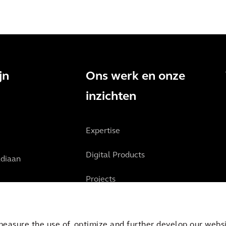
jn
Ons werk en onze
inzichten
Expertise
Digital Products
diaan
Projects
Inzichten
measure the use of, optimize and further develop our websit