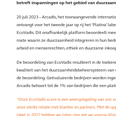
betreft inspanningen op het gebied van duurzaam
20 juli 2023 – Arcadis, het toonaangevende internat
ontvangt voor het tweede jaar op rij het 'Platina’ la
EcoVadis. Dit onafhankelijk platform beoordeelt mee
mate waarin ze duurzaamheid integreren in hun bedr
arbeid en mensenrechten, ethiek en duurzame inkoo
De beoordeling van EcoVadis resulteert in de toeken
kwaliteit van het duurzaamheidsbeheersysteem van 
de beoordeling. Geëvalueerde bedrijven worden ingedeeld 
Arcadis behoort tot de 1% van bedrijven die een plat
“
Onze EcoVadis-score is een weerspiegeling van ons 
onze sterke relatie met klanten en partners. Met de upg
label in 2022 hebben we laten zien dat we voorop bli