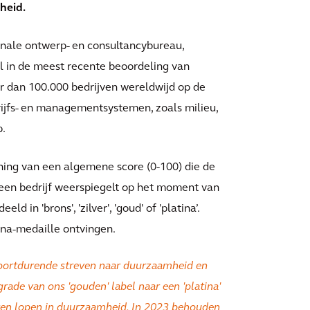
heid.
ionale ontwerp- en consultancybureau,
bel in de meest recente beoordeling van
r dan 100.000 bedrijven wereldwijd op de
ijfs- en managementsystemen, zoals milieu,
p.
ning van een algemene score (0-100) die de
een bedrijf weerspiegelt op het moment van
in 'brons', 'zilver', 'goud' of 'platina’.
ina-medaille ontvingen.
voortdurende streven naar duurzaamheid en
rade van ons 'gouden' label naar een 'platina'
jven lopen in duurzaamheid. In 2023 behouden