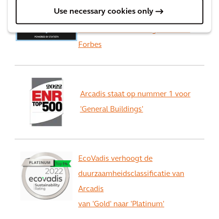
Use necessary cookies only
de
Worlds best consulting firms van
Forbes
Arcadis staat op nummer 1 voor
'General Buildings'
EcoVadis verhoogt de
duurzaamheidsclassificatie van
Arcadis
van 'Gold' naar 'Platinum'