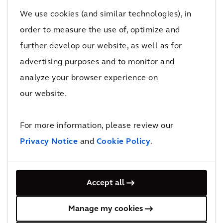
Gra
Lon
We use cookies (and similar technologies), in
nd
don
order to measure the use of, optimize and
Pari
Syd
Brid
further develop our website, as well as for
s
ney
ge
advertising purposes and to monitor and
Exp
Met
Stat
analyze your browser experience on
ress
ro
ion
our website.
For more information, please review our
Meer projecten voor intelligent vervoer
Privacy Notice
and
Cookie Policy
.
over het spoor en transits
Accept all
Erkenning
Manage my cookies
We staan op de derde plaats in