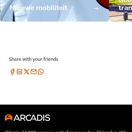
Goe
Nieuwe mobiliteit
tra
Share with your friends