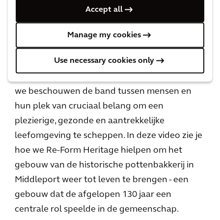
placemaking veel op elkaar lijken. Deelname
Accept all
van de lokale bevolking vormt de rode draad in
ons werk. Of het nu gaat om werkgelegenheid
Manage my cookies
behouden of scheppen, het unieke erfgoed
Use necessary cookies only
van een gebied vieren of mensen als vrijwilliger
in te zetten op plekken die hen dierbaar zijn,
we beschouwen de band tussen mensen en
hun plek van cruciaal belang om een
plezierige, gezonde en aantrekkelijke
leefomgeving te scheppen. In deze video zie je
hoe we Re-Form Heritage hielpen om het
gebouw van de historische pottenbakkerij in
Middleport weer tot leven te brengen - een
gebouw dat de afgelopen 130 jaar een
centrale rol speelde in de gemeenschap.