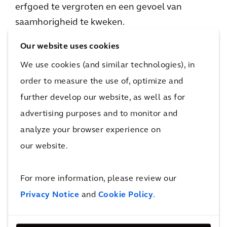
erfgoed te vergroten en een gevoel van
saamhorigheid te kweken.
Our website uses cookies
Arcadis en Re-Form delen hun wens om
gemeenschappen nieuw leven in te blazen. Ze
We use cookies (and similar technologies), in
willen daarbij de lokale bevolking een stem
order to measure the use of, optimize and
geven in hoe hun omgeving wordt gevormd en
further develop our website, as well as for
ervoor zorgen dat historische gebouwen niet
advertising purposes and to monitor and
alleen bewaard blijven, maar ook weer
analyze your browser experience on
gebruikswaarde krijgen voor de hele
our website.
gemeenschap.
For more information, please review our
De partnerrelatie van Re-Form en Arcadis is
Privacy Notice
and
Cookie Policy
.
een natuurlijk verbond, omdat onze waarden
en benadering van lokale gemeenschappen en