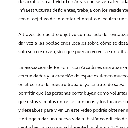
desarrollar su actividad en áreas que se ven afectadas
infraestructuras deficientes, trabaja con los resident
con el objetivo de fomentar el orgullo e inculcar un 
A través de nuestro objetivo compartido de revitali
dar voz a las poblaciones locales sobre cómo se desar
solo se conserven, sino que puedan volver a ser utili
La asociación de Re-Form con Arcadis es una alianza n
comunidades y la creación de espacios tienen mucho
en el centro de nuestro trabajo; ya se trate de salvar
permitir que las personas contribuyan como voluntari
que estos vínculos entre las personas y los lugares s
y deseables para vivir. En este vídeo podrás obten
Heritage a dar una nueva vida al histórico edificio d
central en la comunidad durante los últimos 130 año