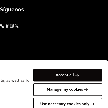
Síguenos
Accept all
e, as well as for
Manage my cookies
 VAT No.: NL
Cookies
Terms of Use
Privacy
Use necessary cookies only