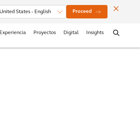
estors
Noticias
Oficinas
Contacto
Trabaja con nosotros
Proceed
Experiencia
Proyectos
Digital
Insights