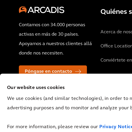
Quiénes 
Contamos con 34.000 personas
Acerca de nos
activas en más de 30 países.
Apoyamos a nuestros clientes allá
Office Locatio
donde nos necesiten.
Conviértete e
Póngase en contacto
Our website uses cookies
We use cookies (and similar technologies), in order to 
advertising purposes and to monitor and analyze your 
© 2026 Arcadis N.V., Amsterdam, the Netherlands. Registered at Cha
0062.92.227.B.01
For more information, please review our
Privacy Notic