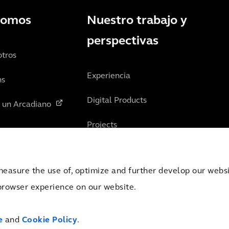
somos
Nuestro trabajo y
perspectivas
otros
Experiencia
ns
Digital Products
n un Arcadiano
Projects
Insights
measure the use of, optimize and further develop our websit
browser experience on our website.
mber of Commerce Amsterdam, the Netherlands under Trade Registry No. 09051284.
e
and
Cookie Policy
.