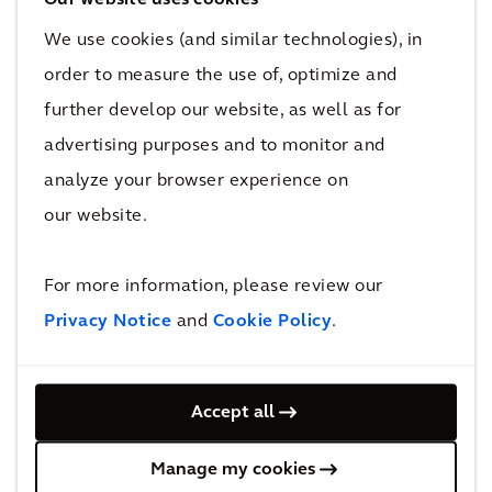
Por meio do nosso foco compartilhado na
revitalização das comunidades, a Arcadis e a
We use cookies (and similar technologies), in
Re-Form Heritage visam dar voz aos
order to measure the use of, optimize and
moradores locais sobre como tratar sua área,
further develop our website, as well as for
garantindo que os edifícios históricos não só
advertising purposes and to monitor and
sejam preservados, mas que possam ser
analyze your browser experience on
novamente utilizados por toda a comunidade.
our website.
A parceria da Re-Form com a Arcadis é uma
For more information, please review our
aliança natural à medida que os nossos valores
Privacy Notice
and
Cookie Policy
.
e abordagens às comunidades e à criação de
espaços públicos têm muito em comum. A
participação baseada na comunidade está no
Accept all
centro do nosso trabalho, seja para preservar e
criar empregos, celebrar o patrimônio único de
Manage my cookies