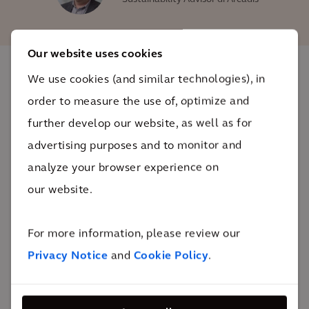
Our website uses cookies
We use cookies (and similar technologies), in
L'impatto
order to measure the use of, optimize and
further develop our website, as well as for
Scommettere sulla sostenibilità
advertising purposes and to monitor and
XXX xxx
analyze your browser experience on
Lorem ipsum dolor
our website.
L'edificio e la sua facciata innovativa creeranno
nuove opportunità per partnership e business case
For more information, please review our
destinati ad arricchire l'esperienza degli utenti e dei
Privacy Notice
and
Cookie Policy
.
clienti. Il casinò è stato progettato nell'ottica della
sostenibilità. Con un tetto che genera energia solare,