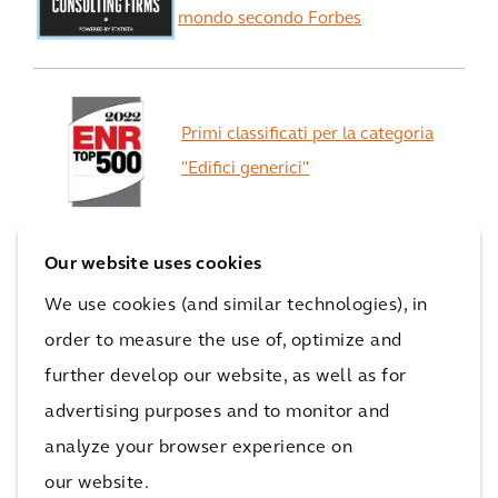
mondo secondo Forbes
Primi classificati per la categoria
"Edifici generici"
Our website uses cookies
EcoVadis alza la valutazione della
We use cookies (and similar technologies), in
sostenibilità
order to measure the use of, optimize and
di Arcadis da "Oro" a "Platino"
further develop our website, as well as for
advertising purposes and to monitor and
View All
analyze your browser experience on
our website.