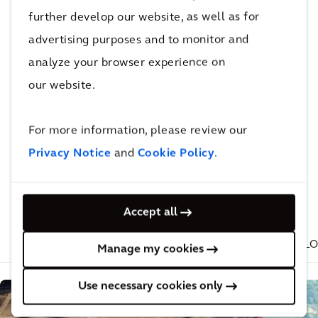
further develop our website, as well as for
(indice ICC) mostra i costi di costruzione
relativi per 100 città del mondo in sei
advertising purposes and to monitor and
continenti.
analyze your browser experience on
our website.
Vuoi continuare a leggere?
For more information, please review our
Privacy Notice
and
Cookie Policy
.
Anche questo potrebbe
interessarti
Accept all
PROGETTI CORRELATI
ARTICOLI CORRELATI
BLO
Manage my cookies
Use necessary cookies only