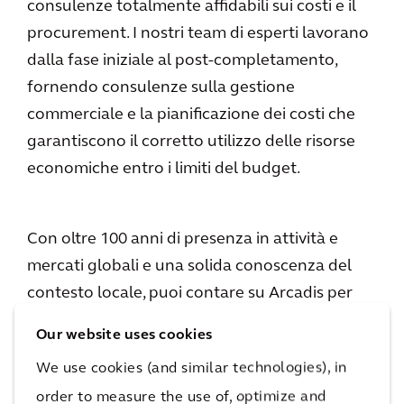
consulenze totalmente affidabili sui costi e il
procurement. I nostri team di esperti lavorano
dalla fase iniziale al post-completamento,
fornendo consulenze sulla gestione
commerciale e la pianificazione dei costi che
garantiscono il corretto utilizzo delle risorse
economiche entro i limiti del budget.
Con oltre 100 anni di presenza in attività e
mercati globali e una solida conoscenza del
contesto locale, puoi contare su Arcadis per
garantire che un programma o un progetto di
Our website uses cookies
sviluppo sia economicamente sostenibile ed
We use cookies (and similar technologies), in
ecocompatibile per molti anni a venire. Il
order to measure the use of, optimize and
nostro International Construction Costs Index