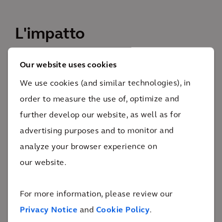
L'impatto
Questo complesso progetto mira a valorizzare il
Our website uses cookies
potenziale del porto e consolidare il suo status di
We use cookies (and similar technologies), in
driver economico per l'economia regionale e per
order to measure the use of, optimize and
l'economia fiamminga in generale, oggi e in futuro.
further develop our website, as well as for
10
advertising purposes and to monitor and
opzioni alternative prese in esame
analyze your browser experience on
Zeebrugge è un polo logistico. Con questo complesso
our website.
progetto stiamo valorizzando il potenziale del porto
e consolidando il suo status di driver economico per
For more information, please review our
l'economia regionale e per l'economia fiamminga in
Privacy Notice
and
Cookie Policy
.
generale, sia oggi che in futuro. Inoltre, il progetto sta