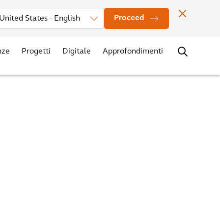
Investitori
Notizie
I nostri uffici
Contatti
Carriere
Proceed
nze
Progetti
Digitale
Approfondimenti