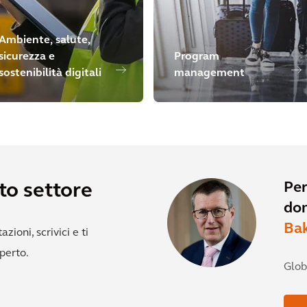
Ambiente, salute,
sicurezza e
Program
sostenibilità digitali
management
Per
to settore
do
Ba
zioni, scrivici e ti
perto.
Glob