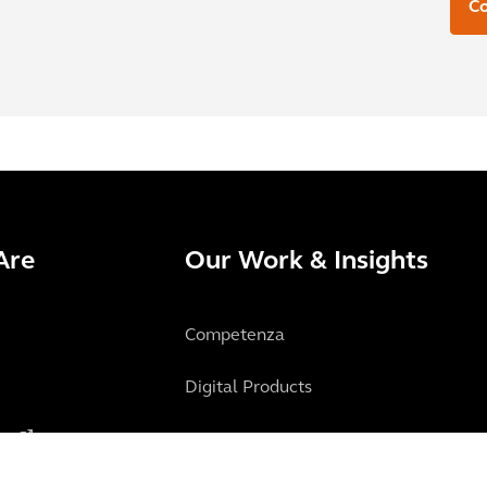
Co
Are
Our Work & Insights
Competenza
Digital Products
is
Projects