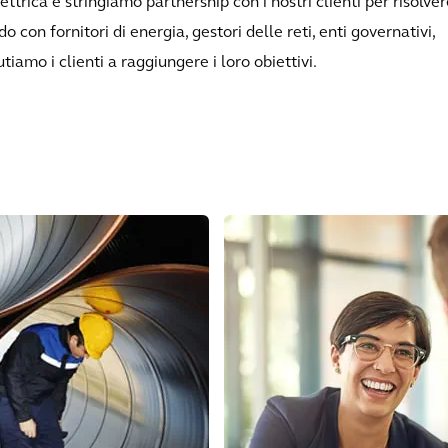
trica e stringiamo partnership con i nostri clienti per risolver
 con fornitori di energia, gestori delle reti, enti governativi,
iutiamo i clienti a raggiungere i loro obiettivi.