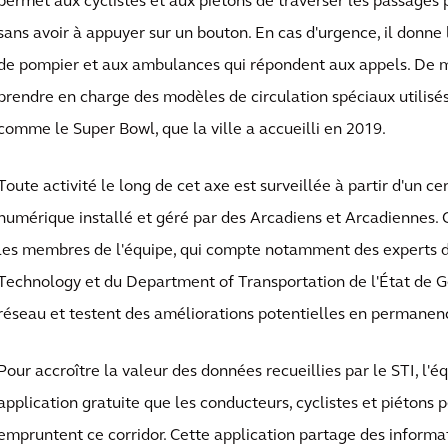
permet aux cyclistes et aux piétons de traverser les passages 
sans avoir à appuyer sur un bouton. En cas d'urgence, il donne 
de pompier et aux ambulances qui répondent aux appels. De 
prendre en charge des modèles de circulation spéciaux utilis
comme le Super Bowl, que la ville a accueilli en 2019.
Toute activité le long de cet axe est surveillée à partir d'un c
numérique installé et géré par des Arcadiens et Arcadiennes. 
les membres de l'équipe, qui compte notamment des experts de 
Technology et du Department of Transportation de l'État de Gé
réseau et testent des améliorations potentielles en permanen
Pour accroître la valeur des données recueillies par le STI, l'é
application gratuite que les conducteurs, cyclistes et piétons pe
empruntent ce corridor. Cette application partage des informati