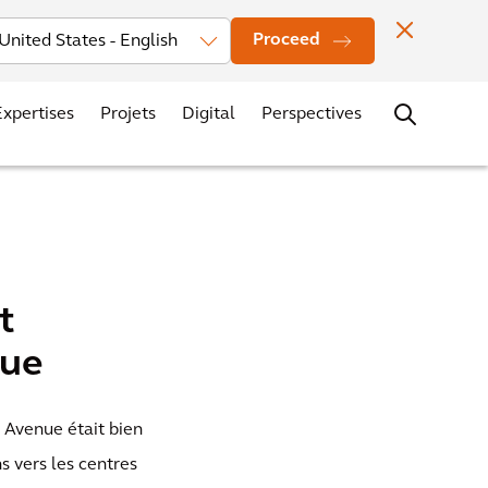
seurs
News
Localisation des bureaux
Contacts
Carrières
Proceed
Expertises
Projets
Digital
Perspectives
t
nue
h Avenue était bien
s vers les centres