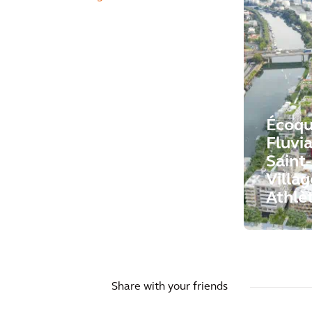
Écoqu
Fluvia
Saint-
Villag
Athlè
Share with your friends