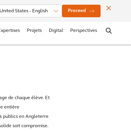
seurs
News
Localisation des bureaux
Contacts
Carrières
Proceed
Expertises
Projets
Digital
Perspectives
sage de chaque élève. Et
ie entière
s publics en Angleterre
 solide soit compromise.