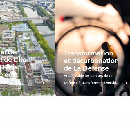
artier
Transformation
l de L’Île-
et décarbonation
Denis,
de La Défense
e des
Arcadis aide les acteurs de La
tes
Défense à transformer, diversifier
et décarboner le territoire afin
d'en faire le 1er quartier
d'affaires post-carbone.