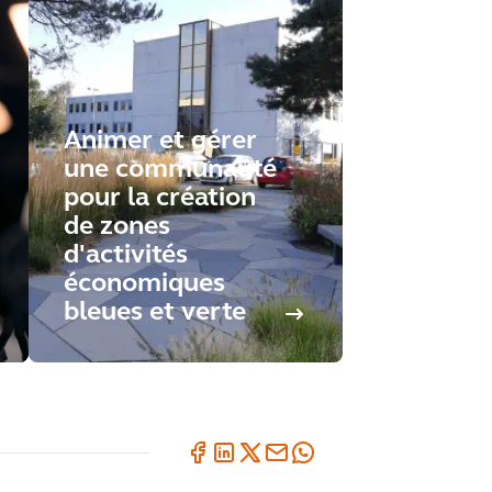
Animer et gérer
une communauté
pour la création
de zones
d'activités
économiques
bleues et verte