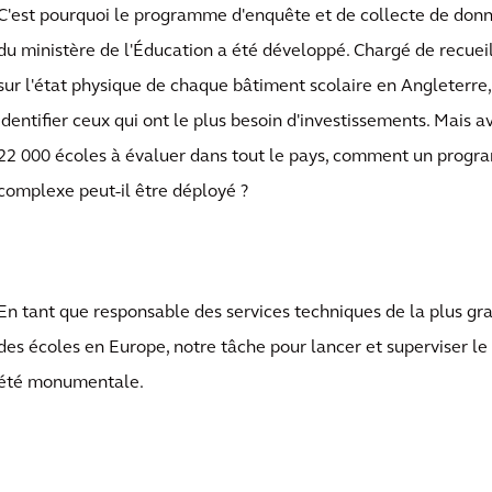
C'est pourquoi le programme d'enquête et de collecte de donné
du ministère de l'Éducation a été développé. Chargé de recuei
sur l'état physique de chaque bâtiment scolaire en Angleterre
identifier ceux qui ont le plus besoin d'investissements. Mais a
l'état
22 000 écoles à évaluer dans tout le pays, comment un progr
complexe peut-il être déployé ?
En tant que responsable des services techniques de la plus gr
des écoles en Europe, notre tâche pour lancer et superviser 
été monumentale.