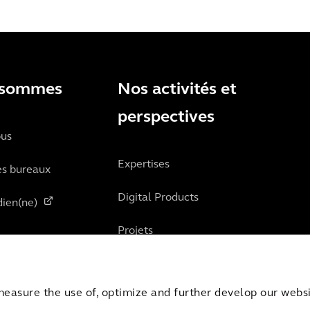
 sommes
Nos activités et
perspectives
ous
Expertises
es bureaux
Digital Products
ien(ne)
Projets
Perspectives
measure the use of, optimize and further develop our websit