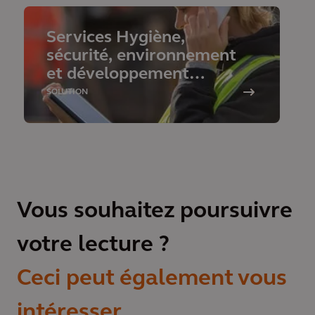
Services Hygiène,
sécurité, environnement
et développement
durable numériques
SOLUTION
Vous souhaitez poursuivre
votre lecture ?
Ceci peut également vous
intéresser