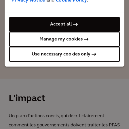
Privacy Notice
and
Cookie Policy
.
d'élimination des PFAS et supprimons les
substances. Nous sommes également à
l'origine du Centre d'expertise sur les
Accept all
PFAS.
Manage my cookies
Wim Plaisier
Use necessary cookies only
Responsable, solutions PFAS
Europe chez Arcadis
L'impact
Un plan d'actions concis, qui décrit clairement
comment les gouvernements doivent traiter les PFAS