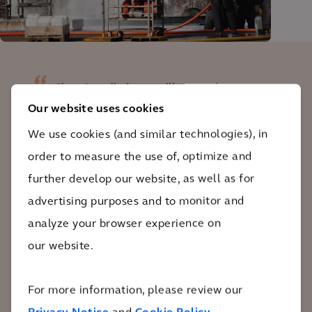
Chez Arcadis, je travaille avec des
Our website uses cookies
consultants et des experts sur
l'assainissement de sites contaminés par
We use cookies (and similar technologies), in
des produits chimiques dangereux. Au
order to measure the use of, optimize and
cours des dix dernières années, mon
further develop our website, as well as for
travail a également concerné les PFAS.
advertising purposes and to monitor and
Nous discutons de cette substance avec
analyze your browser experience on
des collègues du monde entier, de
our website.
l'Australie aux États-Unis. Nous
effectuons des recherches, suivons les
For more information, please review our
développements sur les techniques