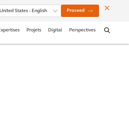
seurs
News
Localisation des bureaux
Contacts
Carrières
Proceed
Expertises
Projets
Digital
Perspectives