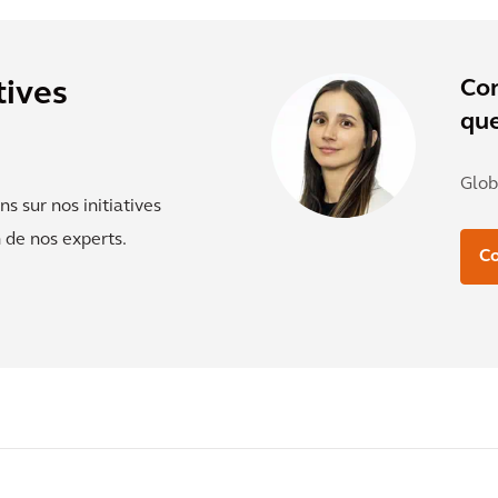
Co
tives
que
Glob
s sur nos initiatives
 de nos experts.
C