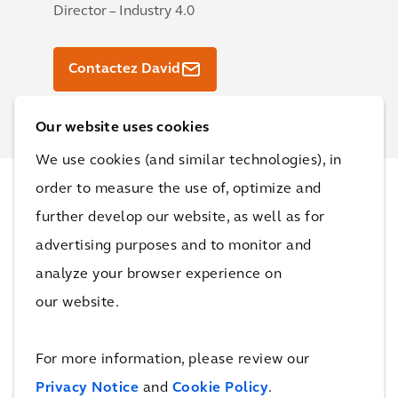
Director – Industry 4.0
Contactez David
Our website uses cookies
We use cookies (and similar technologies), in
order to measure the use of, optimize and
Projets
further develop our website, as well as for
advertising purposes and to monitor and
Découvrez comment nous travaillons avec nos
analyze your browser experience on
clients pour les aider à atteindre leurs objectifs et à
our website.
améliorer la qualité de vie.
For more information, please review our
Privacy Notice
and
Cookie Policy
.