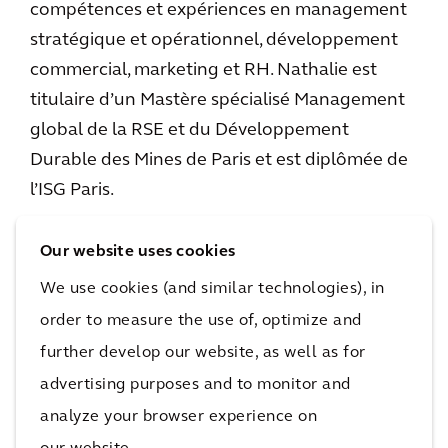
compétences et expériences en management
stratégique et opérationnel, développement
commercial, marketing et RH. Nathalie est
titulaire d’un Mastère spécialisé Management
global de la RSE et du Développement
Durable des Mines de Paris et est diplômée de
l’ISG Paris.
Fort d’une vingtaine d’années d’expérience
Our website uses cookies
dans la gestion d’actifs,
David Dezecot
a
We use cookies (and similar technologies), in
rejoint les équipes Arcadis en tant que
order to measure the use of, optimize and
Responsable Finance Durable
pour y
further develop our website, as well as for
développer les activités de Finance Durable.
advertising purposes and to monitor and
Avant de rejoindre le leader mondial de
analyze your browser experience on
l’ingénierie et du conseil, David a développé le