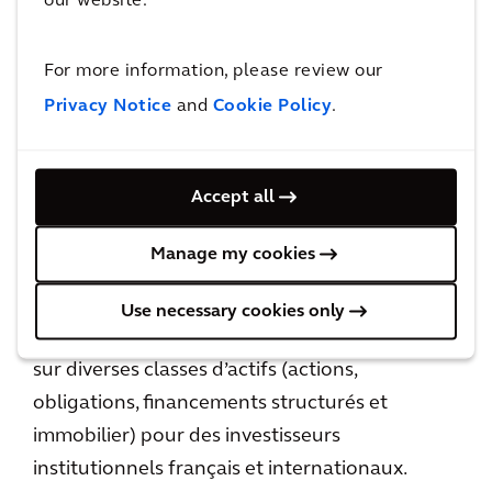
our website.
pôle Finance Durable au sein du cabinet de
conseil Green Soluce. David a aussi co-dirigé
For more information, please review our
avec l’Epargne Immobilière et Foncière (IEIF)
l’étude “ESG Trends in Real Estate Investment:
Privacy Notice
and
Cookie Policy
.
Best Practices, Drivers and Challenges in
Europe”. Avant Green Soluce, David était chez
Accept all
AXA Investment Managers (AXA IM) où il a
notamment travaillé à la mise en
Manage my cookies
place/structuration de fonds et de mandats
intégrant des critères ESG. Il a notamment
Use necessary cookies only
participé à de nombreux appels d’offres « ISR »
sur diverses classes d’actifs (actions,
obligations, financements structurés et
immobilier) pour des investisseurs
institutionnels français et internationaux.