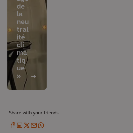
de
la
neu
tral
ité
cli
ma
tiq
ue
»
Share with your friends