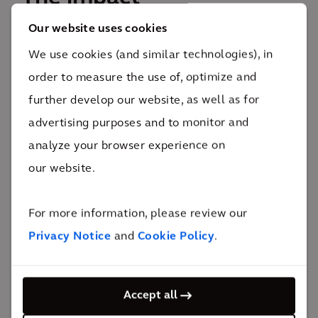
Our website uses cookies
Une version réinventée du centre-ville de Walsall est
We use cookies (and similar technologies), in
maintenant en passe de voir le jour, laissant augurer
order to measure the use of, optimize and
une meilleure qualité de vie pour toute la
further develop our website, as well as for
communauté de Walsall.
advertising purposes and to monitor and
Possibilités de développement
analyze your browser experience on
pour une valeur de 500 millions de livres sterling
our website.
The impact
Un centre-ville pour l'avenir
For more information, please review our
Privacy Notice
and
Cookie Policy
.
Nous sommes fiers de travailler avec Walsall pour
rajeunir son centre-ville historique. À l'aide des
Accept all
données que nous avons développées pour appuyer