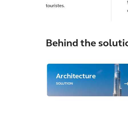
touristes.
Behind the soluti
t
Architecture
SOLUTION