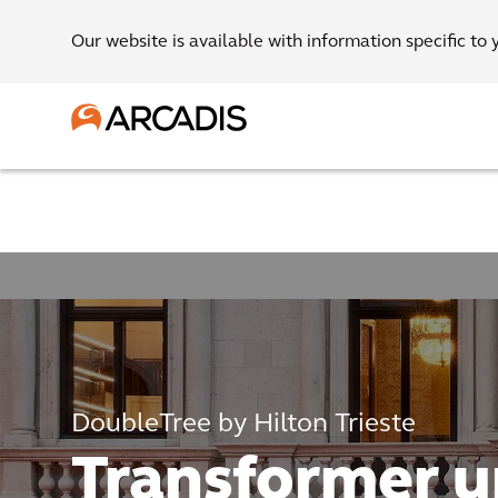
Our website is available with information specific to 
DoubleTree by Hilton Trieste
Transformer u