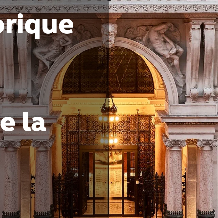
orique
e la