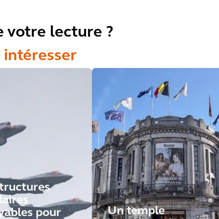
 votre lecture ?
 intéresser
structures
aires
Un temple
yables pour