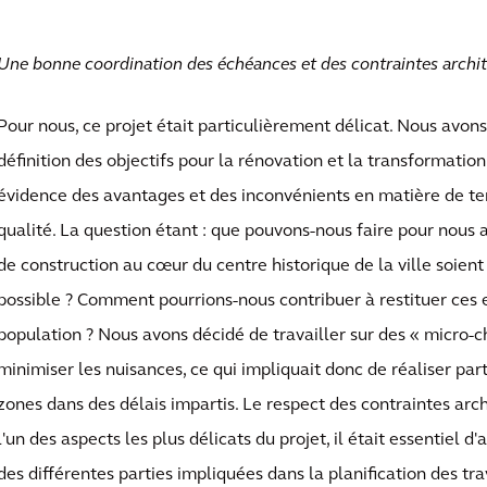
Une bonne coordination des échéances et des contraintes archit
Pour nous, ce projet était particulièrement délicat. Nous avon
définition des objectifs pour la rénovation et la transformatio
évidence des avantages et des inconvénients en matière de te
qualité. La question étant : que pouvons-nous faire pour nous 
de construction au cœur du centre historique de la ville soien
possible ? Comment pourrions-nous contribuer à restituer ces 
population ? Nous avons décidé de travailler sur des « micro-ch
minimiser les nuisances, ce qui impliquait donc de réaliser par
zones dans des délais impartis. Le respect des contraintes arc
l'un des aspects les plus délicats du projet, il était essentiel d
des différentes parties impliquées dans la planification des tra