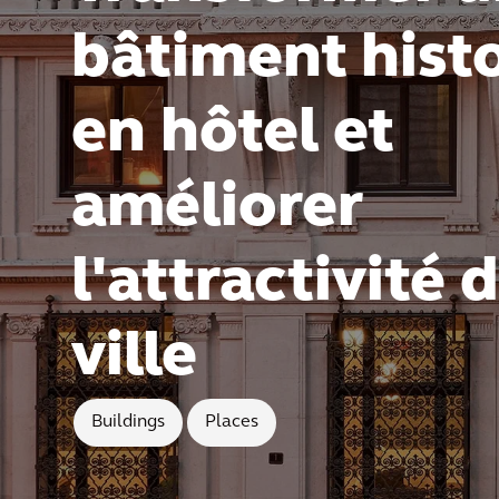
bâtiment hist
en hôtel et
améliorer
l'attractivité d
ville
Buildings
Places