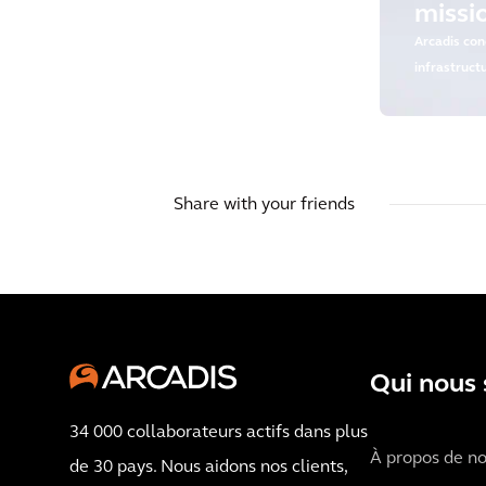
missi
Arcadis con
infrastruct
déployables
Share with your friends
Qui nous
34 000 collaborateurs actifs dans plus
À propos de n
de 30 pays. Nous aidons nos clients,