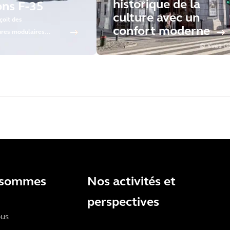
historique de la
ons F-35
culture avec un
çoit des
confort moderne
ures modulaires
 pour missions F-35
 sommes
Nos activités et
perspectives
ous