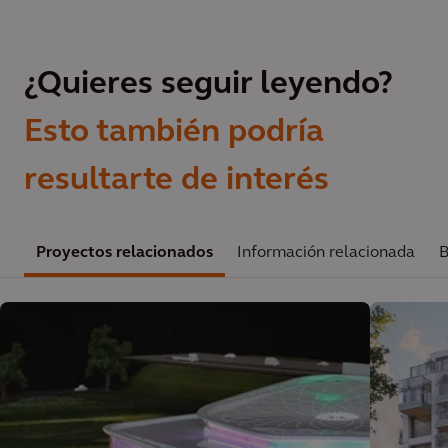
¿Quieres seguir leyendo?
Esto también podría
resultarte de interés
Proyectos relacionados
Información relacionada
B