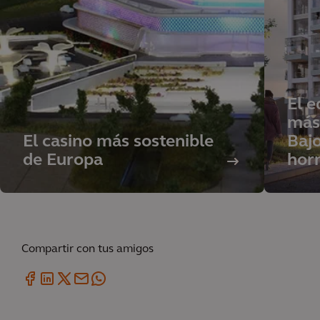
El e
más 
El casino más sostenible
Bajo
de Europa
hor
Compartir con tus amigos