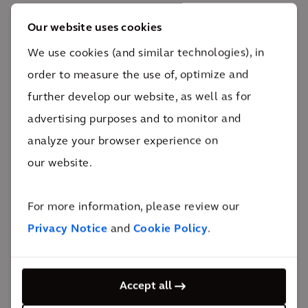
fundamental coordinar las distintas partes
Our website uses cookies
implicadas en la planificación del trabajo y verificar
We use cookies (and similar technologies), in
que todas las fases del proyecto se iban
order to measure the use of, optimize and
completando. Tal y como acordamos con el cliente,
further develop our website, as well as for
evaluamos las opciones de diseño (las utilizamos
advertising purposes and to monitor and
como base para presupuestar los costes de
analyze your browser experience on
implementación relacionados) y las soluciones
our website.
alternativas destinadas a optimizar el coste total del
trabajo.
For more information, please review our
Privacy Notice
and
Cookie Policy
.
Accept all
El impacto