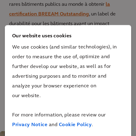
rares bâtiments publics au monde à obtenir
la
certification BREEAM Outstanding
, un label de
durabilité pour les bâtiments ayant un impact
environnemental minimal. L'hôtel de ville a
Our website uses cookies
également déjà remporté le prix du
meilleur projet
We use cookies (and similar technologies), in
de construction circulaire
de
l'année aux Belgian
order to measure the use of, optimize and
Construction Awards
, et l'or aux Publica Awards dans
further develop our website, as well as for
la catégorie Responsabilité climatique.
advertising purposes and to monitor and
analyze your browser experience on
L'ÉQUIPE DE CONCEPTION
our website.
For more information, please review our
Privacy Notice
and
Cookie Policy
.