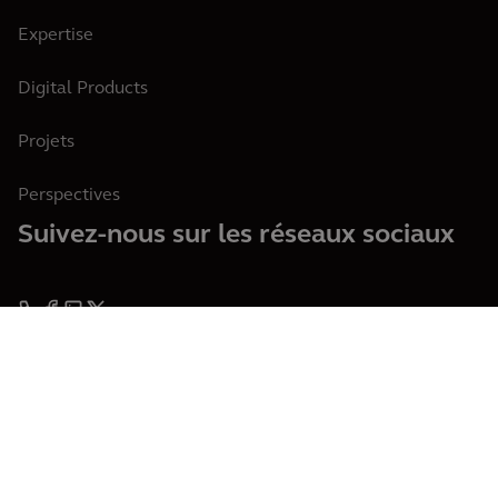
Expertise
Digital Products
Projets
Perspectives
Suivez-nous sur les réseaux sociaux
Belgique
Français
Cookies
Terms of Use
Privacy
© 2026 Arcadis N.V., Amsterdam, the Netherlands. Registered at Chamber of
Commerce Amsterdam, the Netherlands under Trade Registry No.
09051284. VAT No.: NL 0062.92.227.B.01