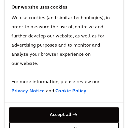
exemple, un arrêt de construction dans les
Our website uses cookies
zones sujettes aux inondations fréquentes est
We use cookies (and similar technologies), in
nécessaire. Des méthodes de reconstruction
order to measure the use of, optimize and
adaptées dans tous les lits majeurs sont
further develop our website, as well as for
également essentielles. La question de savoir
advertising purposes and to monitor and
quoi faire des bâtiments existants dans ces
analyze your browser experience on
zones est également pertinente. Après tout,
our website.
est-il logique d’ériger des maisons ou d’autres
bâtiments sur des terrains où les pieds
mouillés sont garantis ? Ne serait-il pas
For more information, please review our
préférable de redonner cet espace à la rivière?
Privacy Notice
and
Cookie Policy
.
Quelles solutions pouvons-nous mettre en
œuvre pour concilier les intérêts sociaux des
Accept all
personnes déjà meurtries avec ceux de leur
environnement naturel qui rappel à juste titre