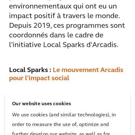
environnementaux qui ont eu un
impact positif à travers le monde.
Depuis 2019, ces programmes sont
coordonnés dans le cadre de
l'initiative Local Sparks d'Arcadis.
Local Sparks :
Le mouvement Arcadis
pour l'impact social
Les projets du programme Local Sparks vont
Our website uses cookies
des actions pratiques d'une journée visant à
We use cookies (and similar technologies), in
aider les personnes dans le besoin aux efforts
order to measure the use of, optimize and
à plus long terme de conseil technique et de
mentorat. Par exemple, à Hong Kong, nous
further develop our website, as well as for