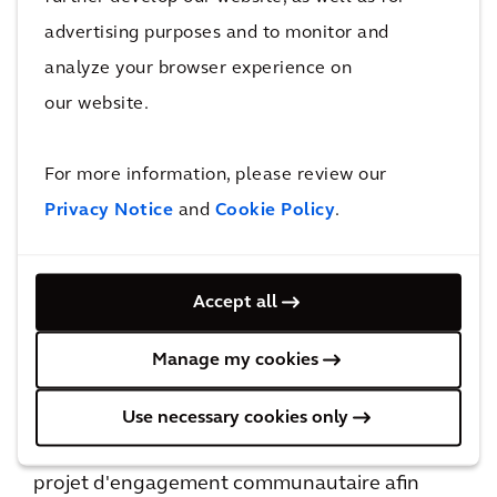
collectons les excédents de pain des
advertising purposes and to monitor and
boulangeries et les distribuons à des
analyze your browser experience on
organisations caritatives locales. Au Brésil,
our website.
nous avons contribué à donner accès à l'eau
potable aux habitants d'une zone rurale. À
For more information, please review our
New York, nous encadrons des étudiants en
Privacy Notice
and
Cookie Policy
.
mathématiques, sciences et ingénierie, en les
incitant à transformer positivement le monde.
Accept all
Le principal objectif du programme Local
Manage my cookies
Sparks est d'inciter tous les Arcadiens et
Arcadiennes à consacrer du temps et à
Use necessary cookies only
apporter leur expertise dans le cadre d’un
projet d'engagement communautaire afin