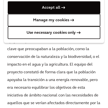
Accept all
Mediante la adopción de un nuevo enfoque en el
desarrollo de proyectos y el uso de tecnología para
Manage my cookies
recopilar el sentir de las partes interesadas y
Use necessary cookies only
responder de manera eficiente, pudimos asegurar el
apoyo del público. Las consultas revelaron cuestiones
clave que preocupaban a la población, como la
conservación de la naturaleza y la biodiversidad, o el
impacto en el agua y la agricultura. El equipo del
proyecto constató de forma clara que la población
apoyaba la transición a una energía renovable, pero
era necesario equilibrar los objetivos de esta
iniciativa de ámbito nacional con las necesidades de
aquellos que se verían afectados directamente por la