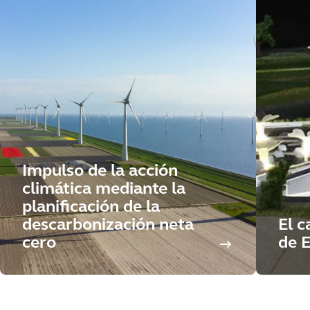
Impulso de la acción
climática mediante la
planificación de la
descarbonización neta
El c
cero
de 