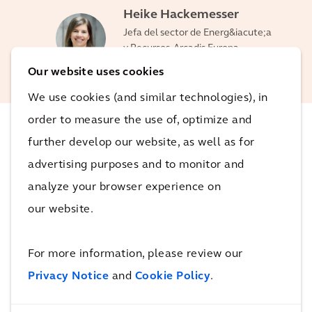
Heike Hackemesser
Jefa del sector de Energ&iacute;a
y Recursos, Arcadis Europa
Central
Our website uses cookies
We use cookies (and similar technologies), in
order to measure the use of, optimize and
further develop our website, as well as for
El impacto
advertising purposes and to monitor and
analyze your browser experience on
Al permitir que las personas participaran
our website.
activamente en el proceso de desarrollo, la
construcción de una importante obra de transición
For more information, please review our
energética de Alemania se inició de una manera
Privacy Notice
and
Cookie Policy
.
beneficiosa para todas las partes implicadas.
El
impacto