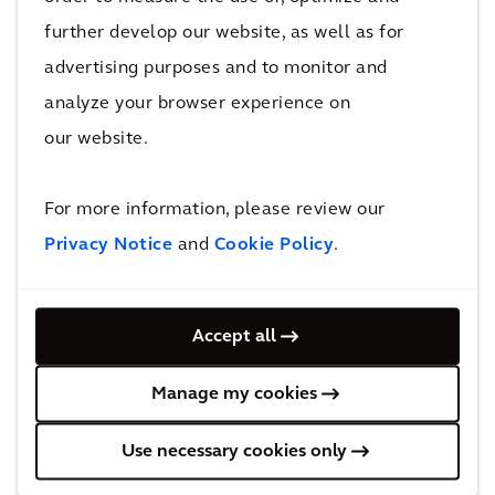
Diseñamos las estrategias, planificación y
further develop our website, as well as for
Gestión Medioambiental y de permisos para
advertising purposes and to monitor and
el desarrollo y operación.
analyze your browser experience on
Encontramos las mejores soluciones
our website.
técnicas y de tecnologías para los sistemas
fotovoltaicos, eólicos, offshore, transmisión
For more information, please review our
y distribución.
Privacy Notice
and
Cookie Policy
.
Diseñamos soluciones para la mejora de la
eficiencia energética
Nos encargamos de la Dirección de
Accept all
Proyectos y supervisión de la construcción
de parques e infraestructuras.
Manage my cookies
Asesoramos en operaciones financieras y
Use necessary cookies only
transacciones.