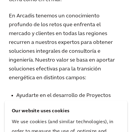
En Arcadis tenemos un conocimiento
profundo de los retos que enfrenta el
mercado y clientes en todas las regiones
recurren a nuestros expertos para obtener
soluciones integrales de consultoría e
ingeniería. Nuestro valor se basa en aportar
soluciones efectivas para la transición
energética en distintos campos:
Ayudarte en el desarrollo de Proyectos
greenfields
Our website uses cookies
Analizamos y proponemos soluciones para
We use cookies (and similar technologies), in
mitigar riesgos,
Optimizamos costes y plazos,
order to measure the use of, optimize and