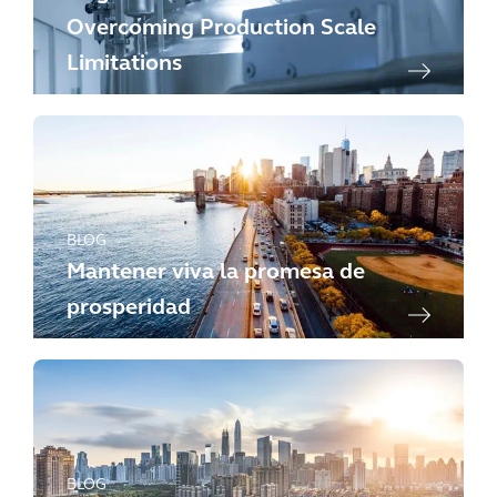
Overcoming Production Scale
Limitations
BLOG
Mantener viva la promesa de
prosperidad
BLOG