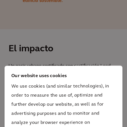
edificio sostenible.
El impacto
Un oasis urbano certificado con certificación Leed
donde la gente puede desarrollarse y prosperar
Our website uses cookies
Más de 40 nuevas
We use cookies (and similar technologies), in
aulas
order to measure the use of, optimize and
Concebido como un oasis urbano, el Centro de
further develop our website, as well as for
Educación e Investigación Albert Einstein será una de
advertising purposes and to monitor and
las instituciones más avanzadas de Latinoamérica
analyze your browser experience on