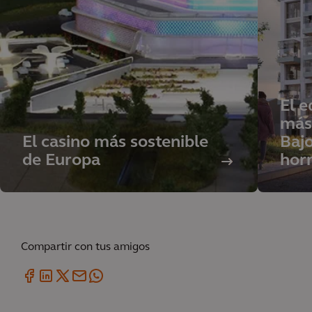
El e
más 
El casino más sostenible
Bajo
de Europa
hor
Compartir con tus amigos