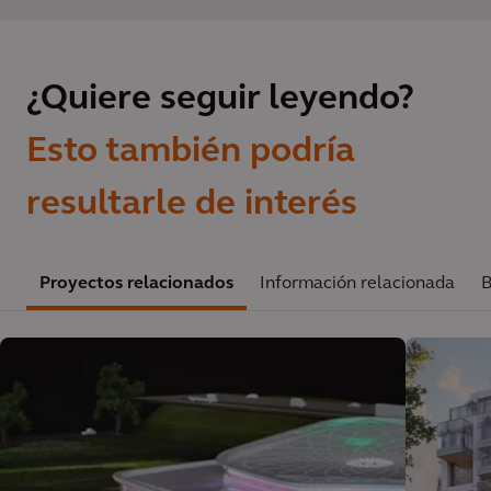
¿Quiere seguir leyendo?
Esto también podría
resultarle de interés
Proyectos relacionados
Información relacionada
B