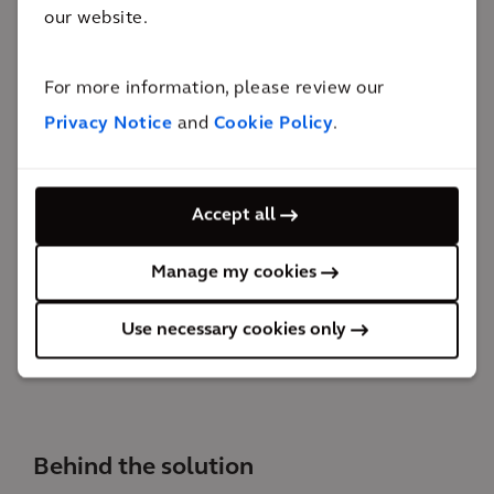
para el estudio y la investigación médica, por no
our website.
mencionar su papel de ejemplo de arquitectura
emblemática. El centro integra las iniciativas de
For more information, please review our
enseñanza, investigación e innovación de la entidad
Privacy Notice
and
Cookie Policy
.
en un único lugar. Prestará servicios a la comunidad
local en la misma medida en que se adhiere a las
Accept all
aspiraciones globales de Brasil como centro de
excelencia e innovación médica.
Manage my cookies
MÁS INFORMACIÓN
Use necessary cookies only
Behind the solution