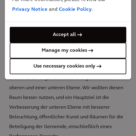
Platz für die Passanten zu schaffen, die sich dort
Privacy Notice
and
Cookie Policy
.
bewegen. Es wird auch durchgehendere Radwege
geben, die Radfahrer*innen helfen, einfach und
sicher durch die Gegend zu fahren.
Accept all
Manage my cookies
Use necessary cookies only
Wir helfen auch, die Station selbst zu verbessern.
Diese hat ein ungewöhnliches Design mit einer
oberen und einer unteren Ebene. Wir wollten diesen
Raum besser nutzen, und ein Hauptziel ist die
Verbesserung der unteren Ebene mit besserer
Beleuchtung, öffentlicher Kunst und Räumen für die
Beteiligung der Gemeinde, einschließlich eines