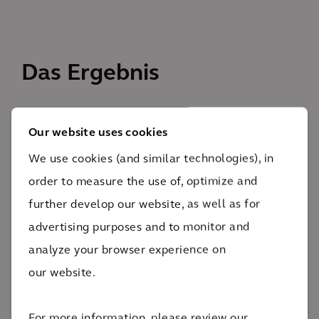
Das Ergebnis
Das Projekt hat zum Ziel, die täglichen Fahrten
Our website uses cookies
sicherer und reibungsloser zu gestalten und einen
We use cookies (and similar technologies), in
echten Unterschied für die Menschen in Plumstead
order to measure the use of, optimize and
zu machen.
Das Ergebnis
further develop our website, as well as for
advertising purposes and to monitor and
Ausrichtung auf die Bedürfnisse der Menschen
analyze your browser experience on
our website.
Das Ergebnis ist eine formalisierte Fußgängerroute
zum Bahnhof mit breiteren Gehwegen, um mehr
For more information, please review our