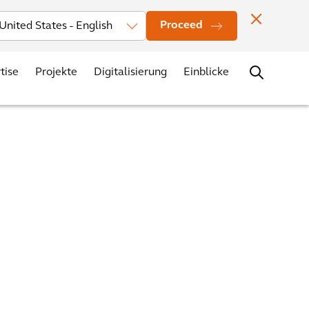
Investors
News
Bürostandorte
Kontakt
Karriere
Proceed
tise
Projekte
Digitalisierung
Einblicke