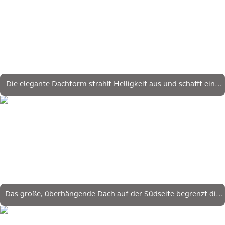
Die elegante Dachform strahlt Helligkeit aus und schafft eine
angenehme Atmosphäre
Das große, überhängende Dach auf der Südseite begrenzt die
Sonneneinstrahlung