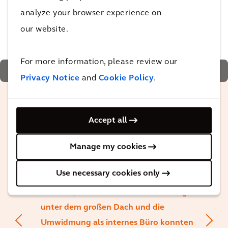
analyze your browser experience on
our website.
For more information, please review our
Sie verfügt über eine eigene Klimaanlage
Privacy Notice
and
Cookie Policy
.
Im Rahmen dieses Projekts konnten wir
Accept all
auch ein nur fünfzehn Jahre altes
Servicegebäude erhalten. Dieses ältere
Manage my cookies
Gebäude hätte abgerissen werden
Use necessary cookies only
müssen, um Platz für den Neubau zu
schaffen, aber durch die Einbeziehung
unter dem großen Dach und die
Umwidmung als internes Büro konnten