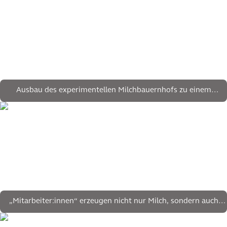
Ausbau des experimentellen Milchbauernhofs zu einem
(inter)nationalen Wissenszentrum für Bildung, Wirtschaft,
praktische Forschung und Wissensplattformen
„Mitarbeiter:innen“ erzeugen nicht nur Milch, sondern auch
Wissen und Energie