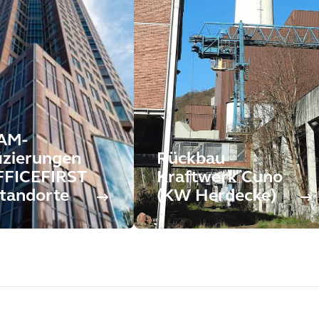
AM-
fizierungen
Rückbau
FFICEFIRST
Kraftwerk Cuno
tandorte
(KW Herdecke)