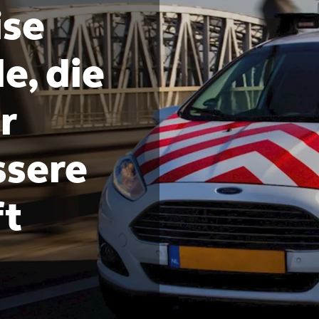
se
e, die
r
ssere
ft