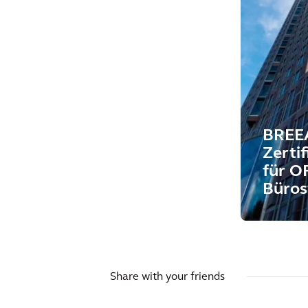
BREE
Zerti
für O
Büros
Share with your friends