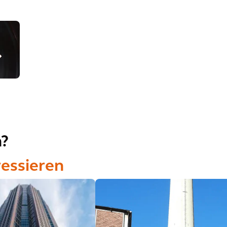
n?
ressieren