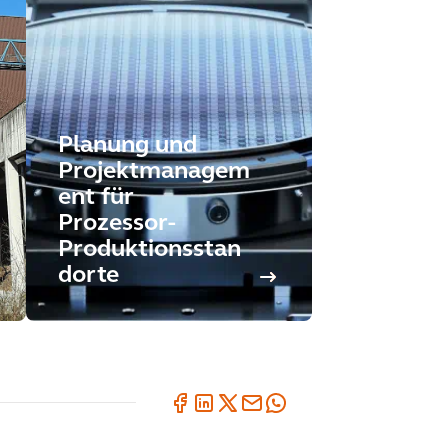
Planung und
Projektmanagem
ent für
Prozessor-
Produktionsstan
dorte