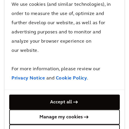
Infrastrukturanlagen und die Nutzung von
We use cookies (and similar technologies), in
Daten für strategische Entscheidungen sind
order to measure the use of, optimize and
der Schlüssel zur Optimierung von
further develop our website, as well as for
Mobilitätssystemen.
advertising purposes and to monitor and
analyze your browser experience on
Die konsequente Datenorientierung bietet
our website.
gerade in Krisenzeiten großes Potenzial.
Gesundheitsrisiken könnten durch
intelligentes Routing und die Verteilung des
For more information, please review our
Passagieraufkommens reduziert werden.
Privacy Notice
and
Cookie Policy
.
Verkehrsmodellierungen und die Entwicklung
neuer Algorithmen helfen Städten dabei, ihr
Accept all
Mobilitätsmanagement unter
Berücksichtigung von Echtzeit-
Manage my cookies
Verkehrsbelastungen und Reisezeiten zu
optimieren. Apps ermöglichen es Reisenden